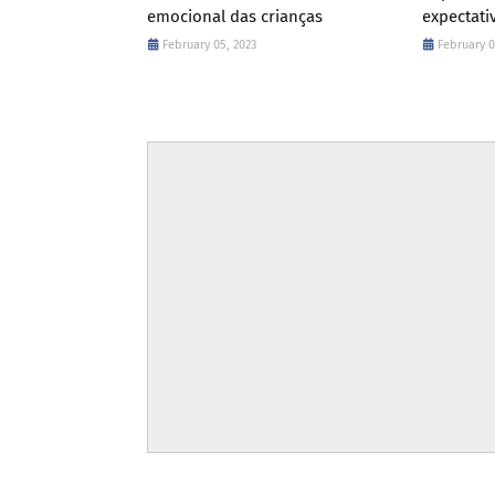
emocional das crianças
expectati
February 05, 2023
February 0