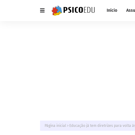
Início
Assu
Página inicial
Educação já tem diretrizes para volta 