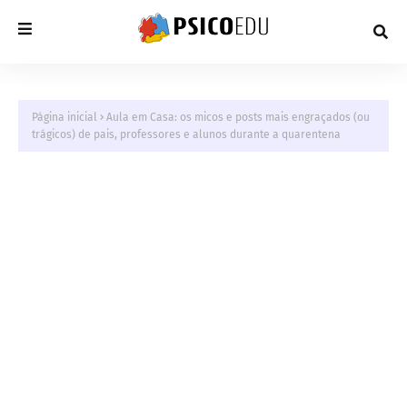
Página inicial
Aula em Casa: os micos e posts mais engraçados (ou
trágicos) de pais, professores e alunos durante a quarentena