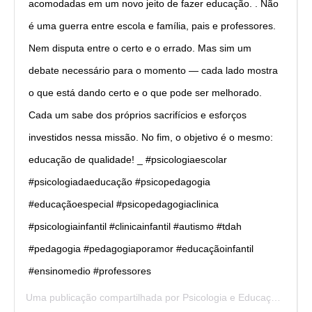
acomodadas em um novo jeito de fazer educação. . Não
é uma guerra entre escola e família, pais e professores.
Nem disputa entre o certo e o errado. Mas sim um
debate necessário para o momento — cada lado mostra
o que está dando certo e o que pode ser melhorado.
Cada um sabe dos próprios sacrifícios e esforços
investidos nessa missão. No fim, o objetivo é o mesmo:
educação de qualidade! _ #psicologiaescolar
#psicologiadaeducação #psicopedagogia
#educaçãoespecial #psicopedagogiaclinica
#psicologiainfantil #clinicainfantil #autismo #tdah
#pedagogia #pedagogiaporamor #educaçãoinfantil
#ensinomedio #professores
Uma publicação compartilhada por
Psicologia e Educação
(@psi